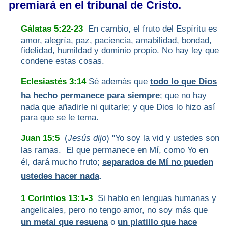
premiará en el tribunal de Cristo.
Gálatas 5:22-23
En cambio, el fruto del Espíritu es
amor, alegría, paz, paciencia, amabilidad, bondad,
fidelidad, humildad y dominio propio. No hay ley que
condene estas cosas.
Eclesiastés 3:14
Sé además que
todo lo que Dios
ha hecho permanece para siempre
; que no hay
nada que añadirle ni quitarle; y que Dios lo hizo así
para que se le tema.
Juan 15:5
(
Jesús dijo
) "Yo soy la vid y ustedes son
las ramas. El que permanece en Mí, como Yo en
él, dará mucho fruto;
separados de Mí no pueden
ustedes hacer nada
.
1 Corintios 13:1-3
Si hablo en lenguas humanas y
angelicales, pero no tengo amor, no soy más que
un metal que resuena
o
un platillo que hace