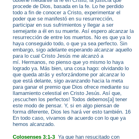
obtiene mediante la fe en Cristo, la justicia que
procede de Dios, basada en la fe. Lo he perdido
todo a fin de conocer a Cristo, experimentar el
poder que se manifestó en su resurrección,
participar en sus sufrimientos y llegar a ser
semejante a él en su muerte. Así espero alcanzar la
resurrección de entre los muertos. No es que ya lo
haya conseguido todo, o que ya sea perfecto. Sin
embargo, sigo adelante esperando alcanzar aquello
para lo cual Cristo Jesús me alcanzó a
mí. Hermanos, no pienso que yo mismo lo haya
logrado ya. Más bien, una cosa hago: olvidando lo
que queda atrás y esforzándome por alcanzar lo
que está delante, sigo avanzando hacia la meta
para ganar el premio que Dios ofrece mediante su
llamamiento celestial en Cristo Jesús. Así que,
¡escuchen los perfectos! Todos debemos[a] tener
este modo de pensar. Y, si en algo piensan de
forma diferente, Dios les hará ver esto también. 16
En todo caso, vivamos de acuerdo con lo que ya
hemos alcanzado.
Colosenses 3:1-3
Ya que han resucitado con