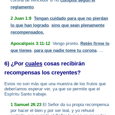
corona de vencedor si no
compite según el
reglamento
.
2 Juan 1:8
Tengan cuidado para que no pierdan
lo que han logrado
,
sino que sean plenamente
recompensados.
Apocalipsis 3:11-12
Vengo pronto.
Retén firme lo
que tienes
,
para que nadie tome tu corona
. …
6) ¿Por
cuales
cosas recibirán
recompensas los creyentes?
Estos no son más que una muestra de los frutos que
deberíamos esperar ver, ya que se permite que el
Espíritu Santo trabaje.
1 Samuel 26:23
El Señor da su propia recompensa
por hacer el bien y por ser leal, y yo rehusé