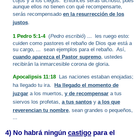
cojos y a los ciegos. Entonces serás dichoso, pues
aunque ellos no tienen con qué recompensarte,
serás recompensado
en la resurrección de los
justos
.
1 Pedro 5:1-4
(
Pedro escribió
) ... les ruego esto:
cuiden como pastores el rebaño de Dios que está a
su cargo, ... sean ejemplos para el rebaño. Así,
cuando aparezca el Pastor supremo
, ustedes
recibirán la inmarcesible corona de gloria.
Apocalipsis 11:18
Las naciones estaban enojadas;
ha llegado tu ira.
Ha llegado el momento de
juzgar
a los muertos,
y de recompensar
a tus
siervos los profetas,
a tus santos
y
a los que
reverencian tu nombre
, sean grandes o pequeños,
...
4) No habrá ningún
castigo
para el