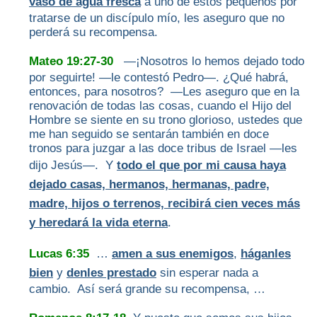
vaso de agua fresca
a uno de estos pequeños por
tratarse de un discípulo mío, les aseguro que no
perderá su recompensa.
Mateo 19:27-30
—¡Nosotros lo hemos dejado todo
por seguirte! —le contestó Pedro—. ¿Qué habrá,
entonces, para nosotros? —Les aseguro que en la
renovación de todas las cosas, cuando el Hijo del
Hombre se siente en su trono glorioso, ustedes que
me han seguido se sentarán también en doce
tronos para juzgar a las doce tribus de Israel —les
dijo Jesús—. Y
todo el que por mi causa haya
dejado casas, hermanos, hermanas, padre,
madre, hijos o terrenos, recibirá cien veces más
y heredará la vida eterna
.
Lucas 6:35
…
amen a sus enemigos
,
háganles
bien
y
denles prestado
sin esperar nada a
cambio. Así será grande su recompensa, …