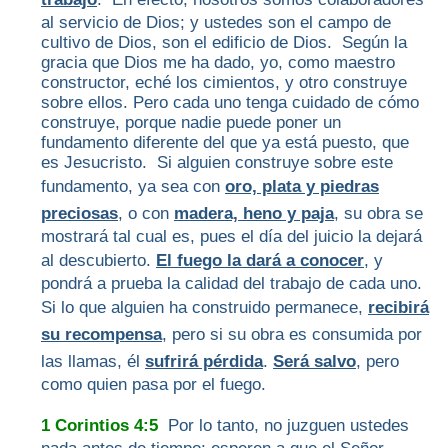
al servicio de Dios; y ustedes son el campo de
cultivo de Dios, son el edificio de Dios. Según la
gracia que Dios me ha dado, yo, como maestro
constructor, eché los cimientos, y otro construye
sobre ellos. Pero cada uno tenga cuidado de cómo
construye, porque nadie puede poner un
fundamento diferente del que ya está puesto, que
es Jesucristo. Si alguien construye sobre este
fundamento, ya sea con
oro, plata y piedras
preciosas
, o con
madera, heno y paja
, su obra se
mostrará tal cual es, pues el día del juicio la dejará
al descubierto.
El fuego la dará a conocer
, y
pondrá a prueba la calidad del trabajo de cada uno.
Si lo que alguien ha construido permanece,
recibirá
su recompensa
, pero si su obra es consumida por
las llamas, él
sufrirá pérdida
.
Será salvo
, pero
como quien pasa por el fuego.
1 Corintios 4:5
Por lo tanto, no juzguen ustedes