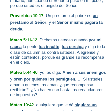
matarlo, aun cuando el Señor lo puso en mi poder,
porque usted es el ungido del Señor.
Proverbios 19:17
Un préstamo al pobre es
un
préstamo al Señor
, y
el Señor mismo pagará la
deuda
.
Mateo 5:11-12
Dichosos ustedes cuando
por mi
causa
la gente
los insulte
,
los persiga
y diga toda
clase de calumnias contra ustedes. Alégrense y
estén contentos, porque es grande su recompensa
en el cielo,
Mateo 5:44-46
yo les digo:
Amen a sus enemigos
y
oren por quienes los persiguen
, … Si ustedes
aman a quienes los aman, ¿qué recompensa
recibirán? ¿No hacen eso hasta los recaudadores
de impuestos?
Mateo 10:42
cualquiera que le dé
siquiera un