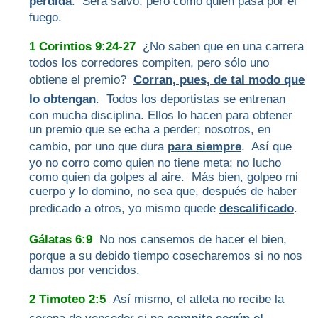
pérdida
. Será salvo, pero como quien pasa por el
fuego.
1 Corintios 9:24-27
¿No saben que en una carrera
todos los corredores compiten, pero sólo uno
obtiene el premio?
Corran, pues, de tal modo que
lo obtengan
. Todos los deportistas se entrenan
con mucha disciplina. Ellos lo hacen para obtener
un premio que se echa a perder; nosotros, en
cambio, por uno que dura
para siempre
. Así que
yo no corro como quien no tiene meta; no lucho
como quien da golpes al aire. Más bien, golpeo mi
cuerpo y lo domino, no sea que, después de haber
predicado a otros, yo mismo quede
descalificado
.
Gálatas 6:9
No nos cansemos de hacer el bien,
porque a su debido tiempo cosecharemos si no nos
damos por vencidos.
2 Timoteo 2:5
Así mismo, el atleta no recibe la