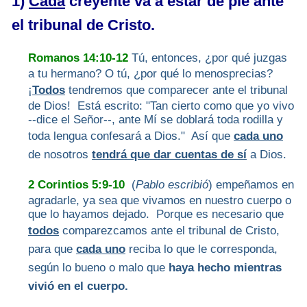
1)
Cada
creyente va a estar de pie ante
el tribunal de Cristo.
Romanos 14:10-12
Tú, entonces, ¿por qué juzgas
a tu hermano? O tú, ¿por qué lo menosprecias?
¡
Todos
tendremos que comparecer ante el tribunal
de Dios! Está escrito: "Tan cierto como que yo vivo
--dice el Señor--, ante Mí se doblará toda rodilla y
toda lengua confesará a Dios." Así que
cada uno
de nosotros
tendrá que dar cuentas de sí
a Dios.
2 Corintios 5:9-10
(
Pablo escribió
) empeñamos en
agradarle, ya sea que vivamos en nuestro cuerpo o
que lo hayamos dejado. Porque es necesario que
todos
comparezcamos ante el tribunal de Cristo,
para que
cada uno
reciba lo que le corresponda,
según lo bueno o malo que
haya hecho mientras
vivió en el cuerpo.