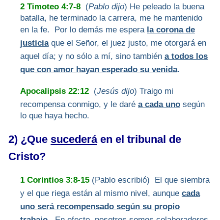
2 Timoteo 4:7-8
(
Pablo dijo
) He peleado la buena
batalla, he terminado la carrera, me he mantenido
en la fe. Por lo demás me espera
la corona de
justicia
que el Señor, el juez justo, me otorgará en
aquel día; y no sólo a mí, sino también
a todos los
que con amor hayan esperado su venida
.
Apocalipsis 22:12
(
Jesús dijo
) Traigo mi
recompensa conmigo, y le daré
a cada uno
según
lo que haya hecho.
2) ¿Que
sucederá
en el tribunal de
Cristo?
1 Corintios 3:8-15
(Pablo escribió) El que siembra
y el que riega están al mismo nivel, aunque
cada
uno será recompensado según su propio
trabajo
. En efecto, nosotros somos colaboradores