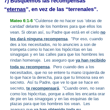
7) Busquemos las recompensas
“
eternas
”, en vez de las “terrenales”.
Mateo 6:1-6
“Cuídense de no hacer sus ‘obras de
caridad’ delante de los hombres para que ellos los
vean. Si obran así, su Padre que está en el cielo
no
les dará ninguna recompensa
. ”Por eso, cuando
des a los necesitados, no lo anuncies a son de
trompeta como lo hacen los hipócritas en las
sinagogas y en las calles para que los hombres les
rindan homenaje. Les aseguro que
ya han recibido
toda su recompensa
. Pero cuando des a los
necesitados, que no se entere tu mano izquierda de
lo que hace la derecha, para que tu limosna sea en
secreto. Así tu Padre, que ve lo que se hace en
secreto,
te recompensará
. ”Cuando oren, no sean
como los hipócritas, porque a ellos les encanta orar
de pie en las sinagogas y en las esquinas de las
plazas para que los hombres los vean. Les
aseguro que
ya han obtenido toda su