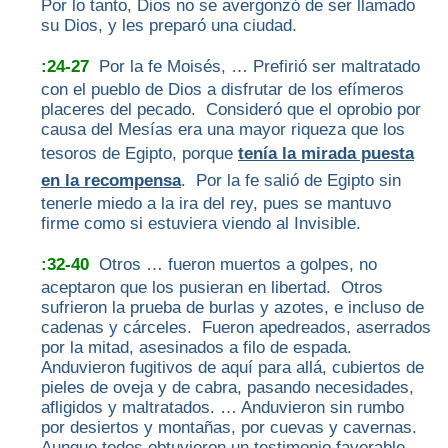
Por lo tanto, Dios no se avergonzó de ser llamado
su Dios, y les preparó una ciudad.
:24-27
Por la fe Moisés, … Prefirió ser maltratado
con el pueblo de Dios a disfrutar de los efímeros
placeres del pecado. Consideró que el oprobio por
causa del Mesías era una mayor riqueza que los
tesoros de Egipto, porque
tenía la mirada puesta
en la recompensa
. Por la fe salió de Egipto sin
tenerle miedo a la ira del rey, pues se mantuvo
firme como si estuviera viendo al Invisible.
:32-40
Otros … fueron muertos a golpes, no
aceptaron que los pusieran en libertad. Otros
sufrieron la prueba de burlas y azotes, e incluso de
cadenas y cárceles. Fueron apedreados, aserrados
por la mitad, asesinados a filo de espada.
Anduvieron fugitivos de aquí para allá, cubiertos de
pieles de oveja y de cabra, pasando necesidades,
afligidos y maltratados. … Anduvieron sin rumbo
por desiertos y montañas, por cuevas y cavernas.
Aunque todos obtuvieron un testimonio favorable