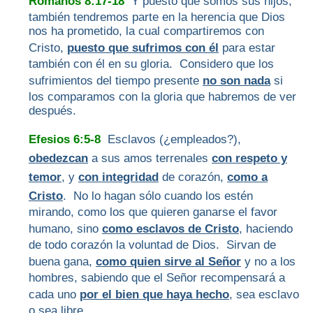
Romanos 8:17-18
Y puesto que somos sus hijos,
también tendremos parte en la herencia que Dios
nos ha prometido, la cual compartiremos con
Cristo,
puesto que sufrimos con él
para estar
también con él en su gloria. Considero que los
sufrimientos del tiempo presente
no son nada
si
los comparamos con la gloria que habremos de ver
después.
Efesios 6:5-8
Esclavos (¿empleados?),
obedezcan
a sus amos terrenales
con respeto y
temor
, y
con integridad
de corazón,
como a
Cristo
. No lo hagan sólo cuando los estén
mirando, como los que quieren ganarse el favor
humano, sino
como esclavos de Cristo
, haciendo
de todo corazón la voluntad de Dios. Sirvan de
buena gana,
como quien sirve al Señor
y no a los
hombres, sabiendo que el Señor recompensará a
cada uno
por el bien que haya hecho
, sea esclavo
o sea libre.